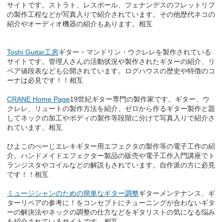
サイトです。ストラト、レスポール、フェナンデスのフレットリフ
の製作工程などが写真入りで紹介されています。その他歴代ネコの
紹介やオーディオ機器の紹介もあります。相互
Toshi Guitar工房
ギター・マンドリン・ウクレレを製作されている
サイトです。管理人さんの活動状況や製作されたギターの紹介、リ
ペア値段表なども公開されています。ログハウスの歴史や特徴のコ
ーナは必見です！！相互
CRANE Home Page
19世紀ギター専門の製作家です。ギター、ウ
クレレ、リュートの製作方法を紹介。ゼロから作るギター製作と題
してネックの加工やボディの製作等段階に分けて写真入りで紹介さ
れています。相互
ひよこのぺーじエレキギター用エフェクタの製作等の電子工作の紹
介。ハンドメイドエフェクター製品の販売や電子工作入門講座でト
ランジスタやコイルなどの解説もされています。自作派の方に必見
です！！相互
ミュージシャンのための簡単なギター調整
ギターメンテナンス、ギ
ターリペアの参考に！をコンセプトにチューニングが合わないギタ
ーの解決法やネックの調整の仕方などをギタリストの気になる悩み
を紹介されているサイトです。相互