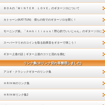
ＢＯＡの「ＷＩＮＴＥＲ ＬＯＶＥ」のギターソロについて
カトゥーン(KAT-TUN) 僕らの街でのギターソロを聞く！
モーニング娘。「Ａｍｂｉｔｉｏｕｓ！野心的でいいじゃん」のギターソロに
ついて
スーパーマリオのコインを取る効果音をギターで弾こう！
ギター上達の話｜ギター上達のコツと流れを掴む
リンク集(※リンク切れ等整理しました)
アコギ・クラシックギターのリンク集
ＨＲ/ＨＭのリンク集
ＨＲ/ＨＭリンク集2