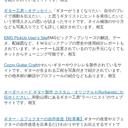
ギター工房～オデッセイ～
「ギターがうまくなりたい、自分のプレ
イで感動を伝えたい。」と思うギタリストにヒントを発信したいと
いう管理人さんの思いが詰まったサイトです。ネイル補強のやり方
なども写真入りでとても詳しく紹介されています。相互
EMG PickUp User's Site
EMGピックアップシリーズの解説、デー
タ、配線図など。ＥＭＧピックアップの歴史や使用紹介レポートも
されています。チューナーも設置されているのでお手元になくても
ネットからチューニング可能です。相互
Cozzy Guitar Craft
かわいいギターやウクレレを製作されているサ
イトです。ギターが生まれる工程を写真付きで紹介されています。
その他木材の解説やプロフィールの紹介などもあります。相互
オーダーメード ギター製作 カスタム・オリジナルもRurbanistにお
任せください。
和歌山県にあるギター工房”ラーバニスト”のウェブ
サイトです。相互
ギター・エフェクターの自作改造【松美庵】
ギターの改造やエフェ
クターの自作改造を出来るだけわかりやすくお伝えするサイトで