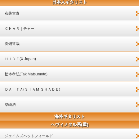
日本人ギタリスト
布袋寅泰
ＣＨＡＲ｜チャー
春畑道哉
ＨＩＤＥ(X Japan)
松本孝弘(Tak Matsumoto)
ＤＡＩＴＡ(ＳＩＡＭ ＳＨＡＤＥ)
柴崎浩
海外ギタリスト
ヘヴィメタル系(重)
ジェイムズヘットフィールド