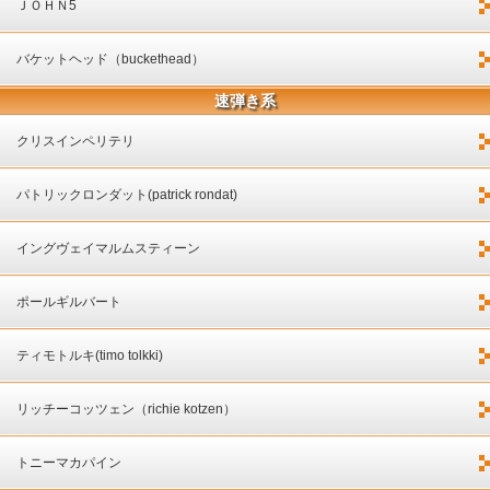
ＪＯＨＮ5
バケットヘッド（buckethead）
速弾き系
クリスインペリテリ
パトリックロンダット(patrick rondat)
イングヴェイマルムスティーン
ポールギルバート
ティモトルキ(timo tolkki)
リッチーコッツェン（richie kotzen）
トニーマカパイン