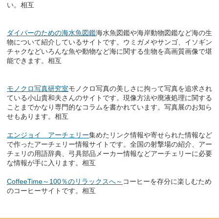
い。相互
ダイバーのための海水魚図鑑
海水魚図鑑や海岸動物図鑑など海の生
物について紹介しているサイトです。ウミガメやサンゴ、イソギン
チャクなどいろんな魚や動物など海に関する生物を高画質画像で堪
能できます。相互
モノクロ写真研究室
モノクロ写真の美しさに拘って写真を追求され
ている小山貴和夫さんのサイトです。現像方法や廃液処理に関する
ことまでかなり専門的なコラムを書かれています。写真展のお知ら
せもあります。相互
エンジョイ アーチェリー
集めたリンク情報や寄せられた情報など
で作ったアーチェリー情報サイトです。全国の射撃場の紹介、アー
チェリの用語辞典、弓具部品メーカー情報などアーチェリーに必要
な情報が手に入ります。相互
CoffeeTime～100％のリラックスへ～
コーヒーを存分に楽しむため
のコーヒーサイトです。相互