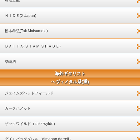
春畑道哉
ＨＩＤＥ(X Japan)
松本孝弘(Tak Matsumoto)
ＤＡＩＴＡ(ＳＩＡＭ ＳＨＡＤＥ)
柴崎浩
海外ギタリスト
ヘヴィメタル系(重)
ジェイムズヘットフィールド
カークハメット
ザックワイルド（zakk wylde）
ダイムバッグダレル（dimebag darrell）