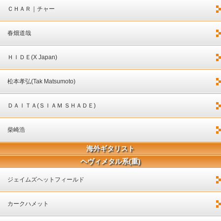
ＣＨＡＲ｜チャー
春畑道哉
ＨＩＤＥ(X Japan)
松本孝弘(Tak Matsumoto)
ＤＡＩＴＡ(ＳＩＡＭ ＳＨＡＤＥ)
柴崎浩
海外ギタリスト
ヘヴィメタル系(重)
ジェイムズヘットフィールド
カークハメット