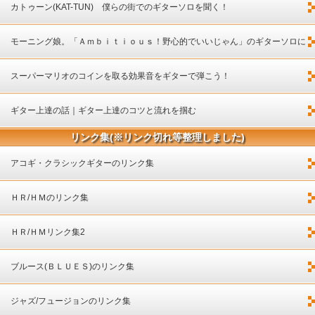
カトゥーン(KAT-TUN) 僕らの街でのギターソロを聞く！
モーニング娘。「Ａｍｂｉｔｉｏｕｓ！野心的でいいじゃん」のギターソロに
ついて
スーパーマリオのコインを取る効果音をギターで弾こう！
ギター上達の話｜ギター上達のコツと流れを掴む
リンク集(※リンク切れ等整理しました)
アコギ・クラシックギターのリンク集
ＨＲ/ＨＭのリンク集
ＨＲ/ＨＭリンク集2
ブルース(ＢＬＵＥＳ)のリンク集
ジャズ/フュージョンのリンク集