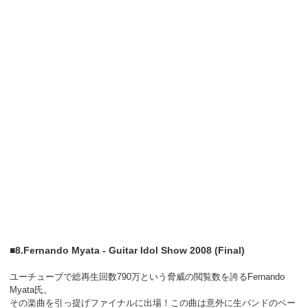
■8.Fernando Myata - Guitar Idol Show 2008 (Final)
ユーチューブで総再生回数790万という脅威の閲覧数を誇るFernando
Myata氏。
その楽曲を引っ提げファイナルに出場！この曲は意外に生バンドのベー