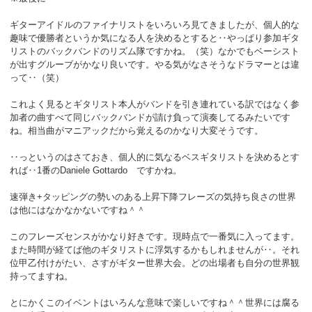
ギターアイドルのファイナリストをいろいろ見てきましたが、個人的な
趣味で優勝者というか気になる人を決めるとすると‥やっぱり参加ギタ
リストのバックバンドのリズム隊ですかね。（笑）なかでもベーシスト
が出すグルーブがかなり良いです。やる気がなさそうなドラマーとは違
って‥（笑）
これよく見るとギタリスト本人がバンドを引き連れている訳ではなく参
加者の曲すべて同じバックバンドが請け負って演奏してるみたいです
ね。相当曲がマニアックだから覚えるのかなり大変そうです。
‥っというのはさておき、個人的に気なるベスギタリストを決めるとす
れば‥1番のDaniele Gottardo ですかね。
速弾き+タッピングの勢いのある上昇下降フレーズの気持ち良さの世界
は他にはなかなかないですね＾＾
このフレーズセンスがかなり好きです。現時点で一番気に入ってます。
また時間が経てば他のギタリストに浮気するかもしれませんが‥。それ
位甲乙付けがたい、さすがギター世界大会。どの出場者も自分の世界観
持ってますね。
とにかくこのイベントはいろんな意味で楽しいですね＾＾世界には腐る