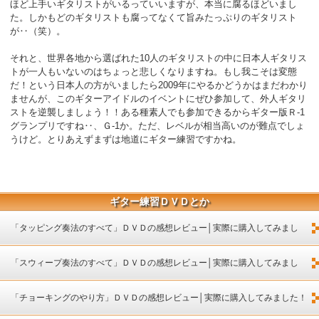
ほど上手いギタリストがいるっていいますが、本当に腐るほどいまし
た。しかもどのギタリストも腐ってなくて旨みたっぷりのギタリスト
が‥（笑）。
それと、世界各地から選ばれた10人のギタリストの中に日本人ギタリス
トが一人もいないのはちょっと悲しくなりますね。もし我こそは変態
だ！という日本人の方がいましたら2009年にやるかどうかはまだわかり
ませんが、このギターアイドルのイベントにぜひ参加して、外人ギタリ
ストを逆襲しましょう！！ある種素人でも参加できるからギター版Ｒ-1
グランプリですね‥、Ｇ-1か。ただ、レベルが相当高いのが難点でしょ
うけど。とりあえずまずは地道にギター練習ですかね。
ギター練習ＤＶＤとか
「タッピング奏法のすべて」ＤＶＤの感想レビュー│実際に購入してみまし
た！
「スウィープ奏法のすべて」ＤＶＤの感想レビュー│実際に購入してみまし
た！
「チョーキングのやり方」ＤＶＤの感想レビュー│実際に購入してみました！