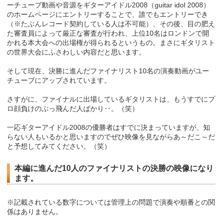
ーチューブ動画や音源をギターアイドル2008（guitar idol 2008）
のホームページにエントリーすることで、誰でもエントリーでき
（※たぶんレコード契約している人は不可能）、その後、目の肥え
た審査員によって厳正な審査が行われ、上位10名はロンドンで開
かれる本大会への出場権が得られるというもの。まさにギタリスト
の世界大会にふさわしい内容だと思います。
そして現在、決勝に進んだファイナリスト10名の演奏動画がユー
チューブにアップされています。
さすがに、ファイナルに出場しているギタリストは、もうすでにプ
ロ顔負けのぶっ飛んだ人ばかり‥。（笑）
一応ギターアイドル2008の優勝者はすでに決まっていますが、知
らない人もいるかと思いますのでぜひ映像を見ながらあ～だこ～だ
と予想してみてください。（笑）
本編に進んだ10人のファイナリストの決勝の映像になり
ます。
※記載されている数字については管理上の問題で演奏や順番との関
係はありません。