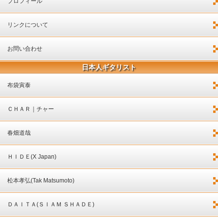
プロフィール
リンクについて
お問い合わせ
日本人ギタリスト
布袋寅泰
ＣＨＡＲ｜チャー
春畑道哉
ＨＩＤＥ(X Japan)
松本孝弘(Tak Matsumoto)
ＤＡＩＴＡ(ＳＩＡＭ ＳＨＡＤＥ)