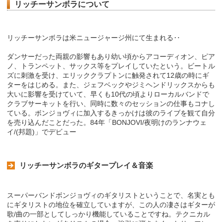
リッチーサンボラについて
リッチーサンボラは米ニュージャージ州にて生まれる‥
ダンサーだった両親の影響もあり幼い頃からアコーディオン、ピア
ノ、トランペット、サックス等をプレイしていたという。ビートル
ズに刺激を受け、エリッククラプトンに触発されて12歳の時にギ
ターをはじめる。また、ジェフベックやジミヘンドリックスからも
大いに影響を受けていて、早くも10代の頃よりローカルバンドで
クラブサーキットを行い、同時に数々のセッションの仕事もコナし
ている。ボンジョヴィに加入するきっかけは彼のライブを観て自分
を売り込んだことだった。84年「BONJOVI/夜明けのランナウェ
イ/(邦題)」でデビュー
リッチーサンボラのギタープレイ＆音楽
スーパーバンドボンジョヴィのギタリストということで、名実とも
にギタリストの地位を確立していますが、この人の凄さはギターが
歌/曲の一部としてしっかり機能していることですね。テクニカル