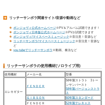
リッチーサンボラ関連サイト/音源や動画など
ボンジョヴィ公式ホームページ
※PV＆アルバム
試聴できます！
ボンジョヴィ日本版公式ホームページ
※PVが試聴できます
ボンジョヴィ/マイスペースミュージック
※音注意！音源など
リッチーサンボラ/マイスペースミュージック
※音注意！音源な
ど
you tubeでリッチーサンボラ
※動画、奏法など
リッチーサンボラの使用機材(ソロライブ用)
使用機材
メーカー名
型番
58年製ストラト 3トー
ンサンバースト
ＦＥＮＤＥＲ
58年製バージョンストラ
エレキギター
ト
ＧＩＢＳＯＮ
60年製スタンダード
52年製テレキャス
ＦＥＮＤＥＲ