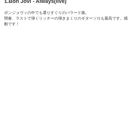
1.Bon Jovi - Always(live)
ボンジョヴィの中でも選りすぐりのバラード曲。
間奏、ラストで弾くリッチーの弾きまくりのギターソロも最高です。感
動です！