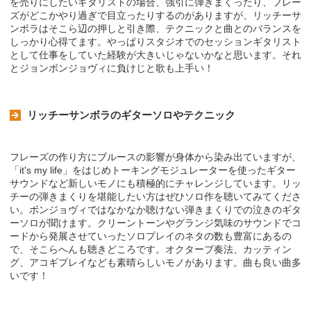
を売りにしたいギタリストの場合、強引に弾きまくったり、フレー
ズがどこかやり過ぎで目立ったりするのがありますが、リッチーサ
ンボラはそこら辺の押しと引き際、テクニックと曲とのバランスを
しっかり心得てます。やっぱりスタジオでのセッションギタリスト
として仕事をしていた経験が大きいじゃないかなと思います。それ
とジョンボンジョヴィに負けじと歌も上手い！
リッチーサンボラのギターソロやテクニック
フレーズの作り方にブルースの影響が身体から染み出ていますが、
「it's my life」をはじめトーキングモジュレーターを使ったギター
サウンドなど新しいモノにも積極的にチャレンジしています。リッ
チーの弾きまくりを堪能したい方はぜひソロ作を聴いてみてくださ
い。ボンジョヴィではなかなか聴けない弾きまくりでの泣きのギタ
ーソロが聞けます。クリーントーンやグランジ気味のサウンドでコ
ードから発展させていったソロプレイのネタの数も豊富にあるの
で、そこらへんも聴きどころです。オクターブ奏法、カッティン
グ、アコギプレイなども素晴らしいモノがあります。曲も良い曲多
いです！