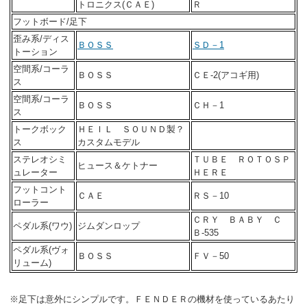
トロニクス(ＣＡＥ)
Ｒ
フットボード/足下
歪み系/ディス
ＢＯＳＳ
ＳＤ－1
トーション
空間系/コーラ
ＢＯＳＳ
ＣＥ-2(アコギ用)
ス
空間系/コーラ
ＢＯＳＳ
ＣＨ－1
ス
トークボック
ＨＥＩＬ ＳＯＵＮＤ製？
ス
カスタムモデル
ステレオシミ
ＴＵＢＥ ＲＯＴＯＳＰ
ヒュース＆ケトナー
ュレーター
ＨＥＲＥ
フットコント
ＣＡＥ
ＲＳ－10
ローラー
ＣＲＹ ＢＡＢＹ Ｃ
ペダル系(ワウ)
ジムダンロップ
Ｂ-535
ペダル系(ヴォ
ＢＯＳＳ
ＦＶ－50
リューム)
※足下は意外にシンプルです。ＦＥＮＤＥＲの機材を使っているあたり