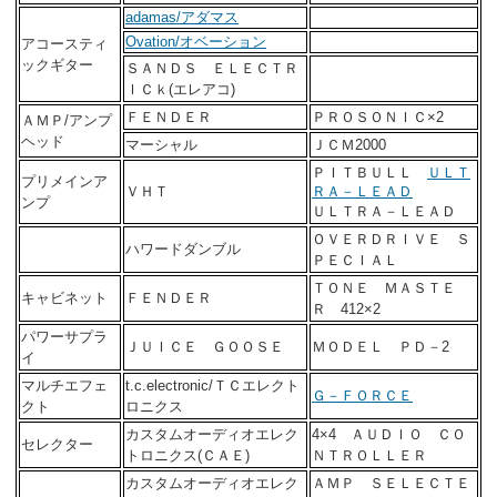
adamas/アダマス
Ovation/オベーション
アコースティ
ックギター
ＳＡＮＤＳ ＥＬＥＣＴＲ
ＩＣｋ(エレアコ)
ＦＥＮＤＥＲ
ＰＲＯＳＯＮＩＣ×2
ＡＭＰ/アンプ
ヘッド
マーシャル
ＪＣＭ2000
ＰＩＴＢＵＬＬ
ＵＬＴ
プリメインア
ＶＨＴ
ＲＡ－ＬＥＡＤ
ンプ
ＵＬＴＲＡ－ＬＥＡＤ
ＯＶＥＲＤＲＩＶＥ Ｓ
ハワードダンブル
ＰＥＣＩＡＬ
ＴＯＮＥ ＭＡＳＴＥ
キャビネット
ＦＥＮＤＥＲ
Ｒ 412×2
パワーサプラ
ＪＵＩＣＥ ＧＯＯＳＥ
ＭＯＤＥＬ ＰＤ－2
イ
マルチエフェ
t.c.electronic/ＴＣエレクト
Ｇ－ＦＯＲＣＥ
クト
ロニクス
カスタムオーディオエレク
4×4 ＡＵＤＩＯ ＣＯ
セレクター
トロニクス(ＣＡＥ)
ＮＴＲＯＬＬＥＲ
カスタムオーディオエレク
ＡＭＰ ＳＥＬＥＣＴＥ