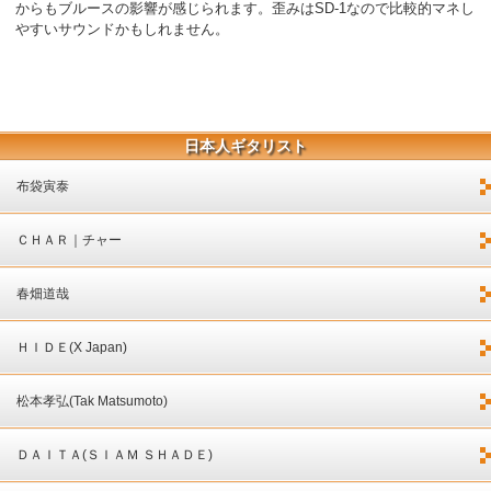
からもブルースの影響が感じられます。歪みはSD-1なので比較的マネし
やすいサウンドかもしれません。
日本人ギタリスト
布袋寅泰
ＣＨＡＲ｜チャー
春畑道哉
ＨＩＤＥ(X Japan)
松本孝弘(Tak Matsumoto)
ＤＡＩＴＡ(ＳＩＡＭ ＳＨＡＤＥ)