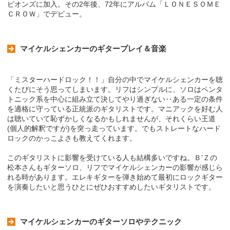
ピオンズに加入。その2年後、72年にアルバム「ＬＯＮＥＳＯＭＥ
ＣＲＯＷ」でデビュー。
マイケルシェンカーのギタープレイ＆音楽
「ミスターハードロック！！」自分の中でマイケルシェンカーを聴
くたびにそう思ってしまいます。リフはシンプルに、ソロはペンタ
トニック系を中心に組み立て決してやり過ぎない‥ある一定の条件
を適格に守っている正統派のギタリストです。マニアックを好む人
は聴いていて恥ずかしくなるかもしれませんが、それくらい王道
(個人的解釈ですが)を突っ走っています。でもストレートなハード
ロックのかっこよさも教えてくれます。
このギタリストに影響を受けている人も結構多いですね。Ｂ’Ｚの
松本さんもギターソロ、リフでマイケルシェンカーの影響が感じら
れる時があります。エレキギターを弾き始めて最初にロックギター
を演奏したいと思うひとにぜひおすすめしたいギタリストです。
マイケルシェンカーのギターソロやテクニック