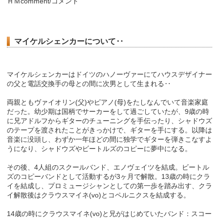
ＨＭcomment/コメント
マイケルシェンカーについて‥
マイケルシェンカーはドイツのハノーヴァーにてハウスデザイナー
の父と電話交換手の母との間に次男として生まれる‥
両親ともヴァイオリン(父)やピアノ(母)をたしなんでいて音楽家庭
だった。幼少期は国柄でサーカーをして過ごしていたが、9歳の時
に兄アドルフからギターのチューニングを手伝ったり、シャドウズ
のテープを渡されたことがきっかけで、ギターを手にする。以降は
音楽に没頭し、わずか一年ほどの間に独学でギターを弾きこなすよ
うになり、シャドウズやビートルズのコピーに夢中になる。
その後、4人組のスクールバンド、エノヴェイツを結成。ビートル
ズのコピーバンドとして活動するが3ヶ月で解散。13歳の時にクラ
イを結成し、プロミュージシャンとしての第一歩を踏み出す、クラ
イ解散後はクラウスマイネ(vo)とコペルニクスを結成する。
14歳の時にクラウスマイネ(vo)と兄がはじめていたバンド：スコー