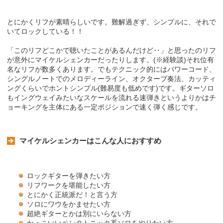
とにかくリフが素晴らしいです。難解過ぎず、シンプルに、それで
いてロックしている！！
「このリフどこかで聴いたことがあるんだけど‥」と思ったのリフ
が意外にマイケルシェンカーだったりします。(※経験談)それ位有
名なリフが数多くあります。でもテクニック的にはパワーコード、
シングルノートでのメロディーライン、オクターブ奏法、カッティ
ングくらいでホントシンプル(難易度も低めです)です。ギターソロ
もイングウェイみたいなスケールを流れる速弾きというよりかはチ
ョーキングを主体にある一定ポジションで速く弾く感じです。
マイケルシェンカーはこんな人におすすめ
ロックギターを弾きたい方
リフワークを堪能したい方
とにかく正統派だ！と言う方
ソロにワウをかませたい方
超絶ギターとかは別にいらない方
かっこいいペンタトニック系ソロをやりたい方