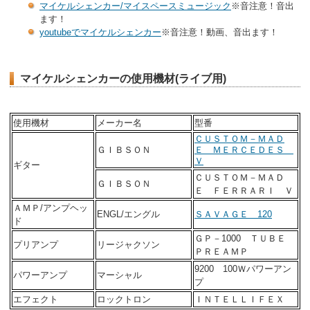
マイケルシェンカー/マイスペースミュージック
※音注意！音出
ます！
youtubeでマイケルシェンカー
※音注意！動画、音出ます！
マイケルシェンカーの使用機材(ライブ用)
使用機材
メーカー名
型番
ＣＵＳＴＯＭ－ＭＡＤ
ＧＩＢＳＯＮ
Ｅ ＭＥＲＣＥＤＥＳ
Ｖ
ギター
ＣＵＳＴＯＭ－ＭＡＤ
ＧＩＢＳＯＮ
Ｅ ＦＥＲＲＡＲＩ Ｖ
ＡＭＰ/アンプヘッ
ENGL/エングル
ＳＡＶＡＧＥ 120
ド
ＧＰ－1000 ＴＵＢＥ
プリアンプ
リージャクソン
ＰＲＥＡＭＰ
9200 100Ｗパワーアン
パワーアンプ
マーシャル
プ
エフェクト
ロックトロン
ＩＮＴＥＬＬＩＦＥＸ