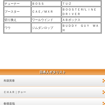
チューナー
ＢＯＳＳ
ＴＵ-2
ＢＯＯＳＴＥＲ/ＬＩＮＥ
ブースター
ＣＡＥ／ＭＸＲ
ＤＲＩＶＥＲ
切り換え
ワールウインド
ＡＢボックス
ＢＵＤＤＹ ＧＵＹ ＷＡ
ワウ
ジムダンロップ
Ｈ
日本人ギタリスト
布袋寅泰
ＣＨＡＲ｜チャー
春畑道哉