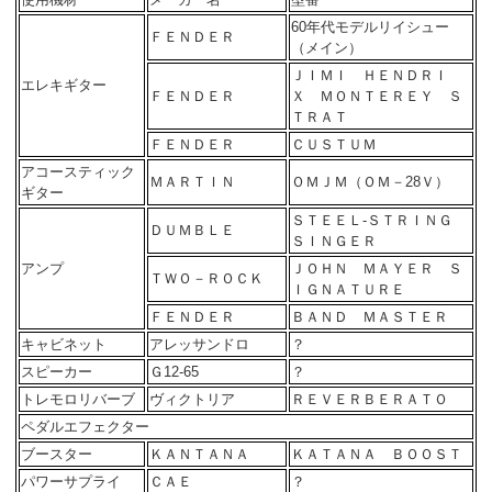
60年代モデルリイシュー
ＦＥＮＤＥＲ
（メイン）
ＪＩＭＩ ＨＥＮＤＲＩ
エレキギター
ＦＥＮＤＥＲ
Ｘ ＭＯＮＴＥＲＥＹ Ｓ
ＴＲＡＴ
ＦＥＮＤＥＲ
ＣＵＳＴＵＭ
アコースティック
ＭＡＲＴＩＮ
ＯＭＪＭ（ＯＭ－28Ｖ）
ギター
ＳＴＥＥＬ-ＳＴＲＩＮＧ
ＤＵＭＢＬＥ
ＳＩＮＧＥＲ
アンプ
ＪＯＨＮ ＭＡＹＥＲ Ｓ
ＴＷＯ－ＲＯＣＫ
ＩＧＮＡＴＵＲＥ
ＦＥＮＤＥＲ
ＢＡＮＤ ＭＡＳＴＥＲ
キャビネット
アレッサンドロ
？
スピーカー
Ｇ12-65
？
トレモロリバーブ
ヴィクトリア
ＲＥＶＥＲＢＥＲＡＴＯ
ペダルエフェクター
ブースター
ＫＡＮＴＡＮＡ
ＫＡＴＡＮＡ ＢＯＯＳＴ
パワーサプライ
ＣＡＥ
？