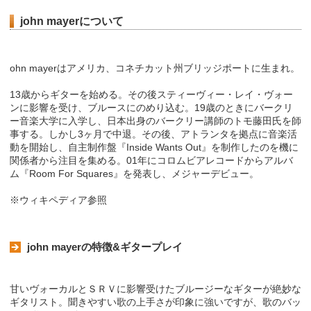
john mayerについて
ohn mayerはアメリカ、コネチカット州ブリッジポートに生まれ。
13歳からギターを始める。その後スティーヴィー・レイ・ヴォー
ンに影響を受け、ブルースにのめり込む。19歳のときにバークリ
ー音楽大学に入学し、日本出身のバークリー講師のトモ藤田氏を師
事する。しかし3ヶ月で中退。その後、アトランタを拠点に音楽活
動を開始し、自主制作盤『Inside Wants Out』を制作したのを機に
関係者から注目を集める。01年にコロムビアレコードからアルバ
ム『Room For Squares』を発表し、メジャーデビュー。
※ウィキペディア参照
john mayerの特徴&ギタープレイ
甘いヴォーカルとＳＲＶに影響受けたブルージーなギターが絶妙な
ギタリスト。聞きやすい歌の上手さが印象に強いですが、歌のバッ